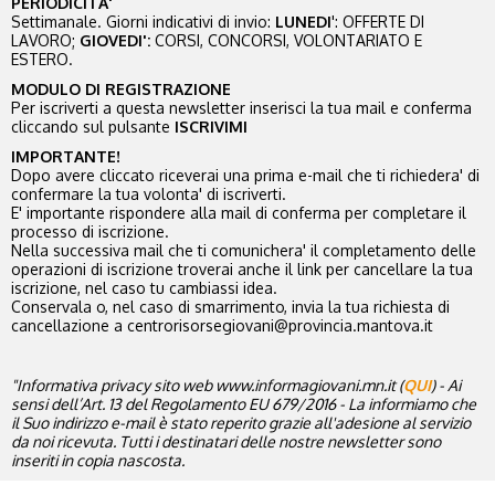
PERIODICITA'
Settimanale. Giorni indicativi di invio:
LUNEDI
': OFFERTE DI
LAVORO;
GIOVEDI':
CORSI, CONCORSI, VOLONTARIATO E
ESTERO.
MODULO DI REGISTRAZIONE
Per iscriverti a questa newsletter inserisci la tua mail e conferma
cliccando sul pulsante
ISCRIVIMI
IMPORTANTE!
Dopo avere cliccato riceverai una prima e-mail che ti richiedera' di
confermare la tua volonta' di iscriverti.
E' importante rispondere alla mail di conferma per completare il
processo di iscrizione.
Nella successiva mail che ti comunichera' il completamento delle
operazioni di iscrizione troverai anche il link per cancellare la tua
iscrizione, nel caso tu cambiassi idea.
Conservala o, nel caso di smarrimento, invia la tua richiesta di
cancellazione a centrorisorsegiovani@provincia.mantova.it
"Informativa privacy sito web www.informagiovani.mn.it (
QUI
) - Ai
sensi dell’Art. 13 del Regolamento EU 679/2016 - La informiamo che
il Suo indirizzo e-mail è stato reperito grazie all'adesione al servizio
da noi ricevuta. Tutti i destinatari delle nostre newsletter sono
inseriti in copia nascosta.