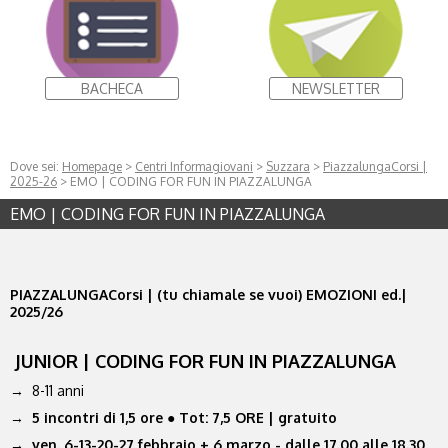
BACHECA
NEWSLETTER
Dove sei:
Homepage
>
Centri Informagiovani
>
Suzzara
>
PiazzalungaCorsi |
2025-26
> EMO | CODING FOR FUN IN PIAZZALUNGA
EMO | CODING FOR FUN IN PIAZZALUNGA
PIAZZALUNGACorsi | (tu chiamale se vuoi) EMOZIONI ed.|
2025/26
JUNIOR | CODING FOR FUN IN PIAZZALUNGA
→ 8-11 anni
→
5 incontri di 1,5 ore ● Tot: 7,5 ORE | gratuito
→ ven. 6-13-20-27 febbraio + 6 marzo - dalle 17.00 alle 18.30