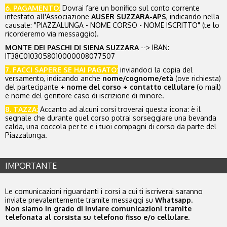
6. PAGAMENTO:
Dovrai fare un bonifico sul conto corrente
intestato all'Associazione
AUSER SUZZARA-APS
, indicando nella
causale: "PIAZZALUNGA - NOME CORSO - NOME ISCRITTO" (te lo
ricorderemo via messaggio).
MONTE DEI PASCHI DI SIENA SUZZARA
-->
IBAN:
IT38C0103058010000008077507
7. FACCI SAPERE SE HAI PAGATO:
inviandoci la copia del
versamento, indicando anche
nome/cognome/età
(ove richiesta)
del partecipante +
nome del corso + contatto
cellulare
(o mail)
e nome del genitore caso di iscrizione di minore.
8. TAZZA:
Accanto ad alcuni corsi troverai questa icona: è il
segnale che durante quel corso potrai sorseggiare una bevanda
calda, una coccola per te e i tuoi compagni di corso da parte del
Piazzalunga.
IMPORTANTE
Le comunicazioni riguardanti i corsi a cui ti iscriverai saranno
inviate prevalentemente tramite messaggi su
Whatsapp.
Non siamo in grado di inviare comunicazioni tramite
telefonata al corsista su telefono fisso e/o cellulare.