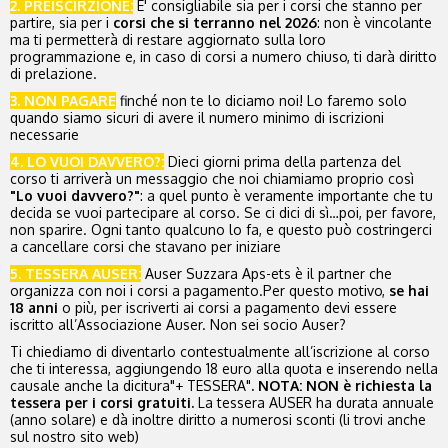
2. PREISCIRZIONE:
E' consigliabile
sia per i corsi che stanno per
partire, sia per i
corsi che si terranno nel 2026
: non è vincolante
ma ti permetterà di restare aggiornato sulla loro
programmazione e, in caso di corsi a numero chiuso, ti darà diritto
di prelazione.
3. NON PAGARE
finché non te lo diciamo noi! Lo faremo solo
quando siamo sicuri di avere il numero minimo di iscrizioni
necessarie
4. LO VUOI DAVVERO?:
Dieci giorni prima della partenza del
corso ti arriverà un messaggio che noi chiamiamo proprio così
"Lo vuoi davvero?"
: a quel punto è veramente importante che tu
decida se vuoi partecipare al corso. Se ci dici di sì…poi, per favore,
non sparire. Ogni tanto qualcuno lo fa, e questo può costringerci
a cancellare corsi che stavano per iniziare
5. TESSERA AUSER:
Auser Suzzara
Aps-ets
è il partner che
organizza con noi i corsi a pagamento.Per questo motivo,
se hai
18 anni
o più, per iscriverti ai corsi a pagamento devi essere
iscritto all’Associazione Auser. Non sei socio Auser?
Ti chiediamo di
diventarlo
contestualmente all’iscrizione al corso
che ti interessa, aggiungendo 18 euro alla quota e inserendo nella
causale anche la dicitura"+ TESSERA"
. NOTA: NON è richiesta la
tessera per i corsi gratuiti.
La tessera AUSER ha durata annuale
(anno solare) e dà inoltre diritto a numerosi sconti (li trovi anche
sul nostro sito web)