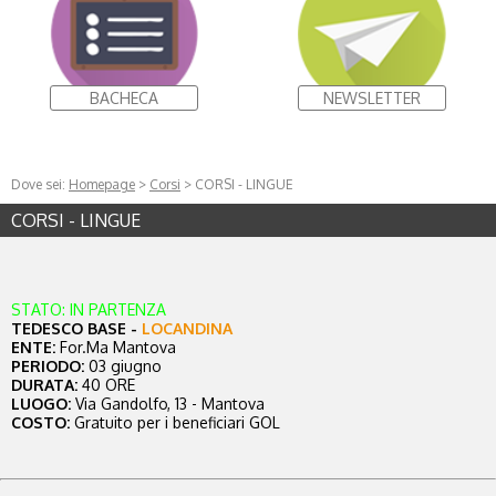
BACHECA
NEWSLETTER
Dove sei:
Homepage
>
Corsi
> CORSI - LINGUE
CORSI - LINGUE
STATO: IN PARTENZA
TEDESCO BASE -
LOCANDINA
ENTE:
For.Ma Mantova
PERIODO:
03 giugno
DURATA:
40 ORE
LUOGO:
Via Gandolfo, 13 - Mantova
COSTO:
Gratuito per i beneficiari GOL