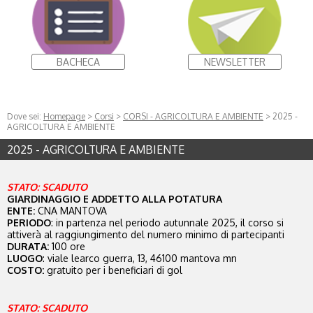
BACHECA
NEWSLETTER
Dove sei:
Homepage
>
Corsi
>
CORSI - AGRICOLTURA E AMBIENTE
> 2025 -
AGRICOLTURA E AMBIENTE
2025 - AGRICOLTURA E AMBIENTE
STATO: SCADUTO
GIARDINAGGIO E ADDETTO ALLA POTATURA
ENTE:
CNA MANTOVA
PERIODO
: in partenza nel periodo autunnale 2025, il corso si
attiverà al raggiungimento del numero minimo di partecipanti
DURATA:
100 ore
LUOGO
: viale learco guerra, 13, 46100 mantova mn
COSTO:
gratuito per i beneficiari di gol
STATO: SCADUTO