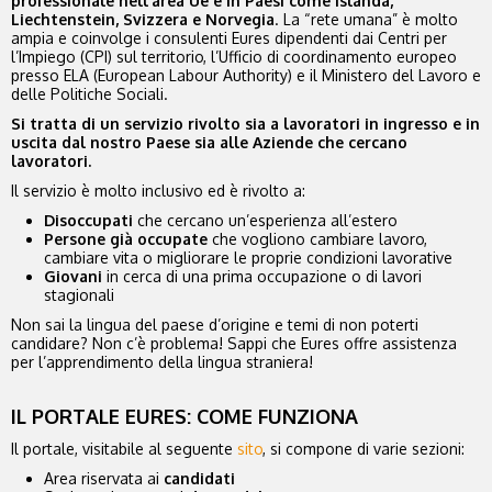
professionale nell’area Ue e in Paesi come Islanda,
Liechtenstein, Svizzera e Norvegia
. La “rete umana” è molto
ampia e coinvolge i consulenti Eures dipendenti dai Centri per
l’Impiego (CPI) sul territorio, l’Ufficio di coordinamento europeo
presso ELA (European Labour Authority) e il Ministero del Lavoro e
delle Politiche Sociali.
Si tratta di un servizio rivolto sia a lavoratori in ingresso e in
uscita dal nostro Paese sia alle Aziende che cercano
lavoratori.
Il servizio è molto inclusivo ed è rivolto a:
Disoccupati
che cercano un’esperienza all’estero
Persone già occupate
che vogliono cambiare lavoro,
cambiare vita o migliorare le proprie condizioni lavorative
Giovani
in cerca di una prima occupazione o di lavori
stagionali
Non sai la lingua del paese d’origine e temi di non poterti
candidare? Non c’è problema! Sappi che Eures offre assistenza
per l’apprendimento della lingua straniera!
IL PORTALE EURES: COME FUNZIONA
Il portale, visitabile al seguente
sito
, si compone di varie sezioni:
Area riservata ai
candidati