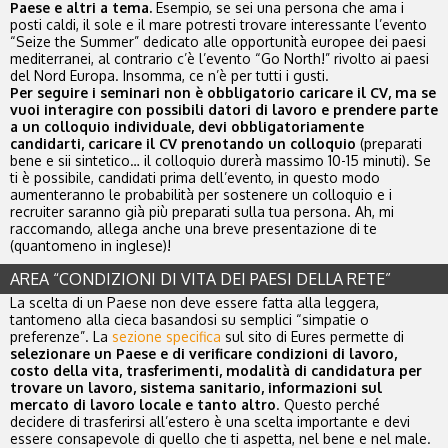
Paese e altri a tema.
Esempio, se sei una persona che ama i
posti caldi, il sole e il mare potresti trovare interessante l’evento
“Seize the Summer” dedicato alle opportunità europee dei paesi
mediterranei, al contrario c’è l’evento “Go North!” rivolto ai paesi
del Nord Europa. Insomma, ce n’è per tutti i gusti.
Per seguire i seminari non è obbligatorio caricare il CV, ma se
vuoi interagire con possibili datori di lavoro e prendere parte
a un colloquio individuale, devi obbligatoriamente
candidarti, caricare il CV prenotando un colloquio
(preparati
bene e sii sintetico… il colloquio durerà massimo 10-15 minuti). Se
ti è possibile, candidati prima dell’evento, in questo modo
aumenteranno le probabilità per sostenere un colloquio e i
recruiter saranno già più preparati sulla tua persona. Ah, mi
raccomando, allega anche una breve presentazione di te
(quantomeno in inglese)!
AREA “CONDIZIONI DI VITA DEI PAESI DELLA RETE”
La scelta di un Paese non deve essere fatta alla leggera,
tantomeno alla cieca basandosi su semplici “simpatie o
preferenze”. La
sezione specifica
sul sito di Eures permette di
selezionare un Paese e di verificare condizioni di lavoro,
costo della vita, trasferimenti, modalità di candidatura per
trovare un lavoro, sistema sanitario, informazioni sul
mercato di lavoro locale e tanto altro
. Questo perché
decidere di trasferirsi all’estero è una scelta importante e devi
essere consapevole di quello che ti aspetta, nel bene e nel male.