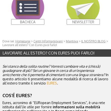
BACHECA
NEWSLETTER
Dove sei:
Homepage
>
Centri Informagiovani
>
Mantova
>
IL NOSTRO BLOG
>
Lavorare all’estero? Con Eures puoi farlo!
LAVORARE ALL’ESTERO? CON EURES PUOI FARLO!
Sei stanco della solita routine? Vorresti cambiare vita e (chissà)
guadagnare di più? Sei un giovane in cerca di un’esperienza
arricchente che ti permetta di cimentarti con una lingua straniera?
In
questo articolo ti presentiamo alcune modalità di ricerca di lavoro
all’estero tramite il servizio
EURES
.
COS’É EURES?
Eures, acronimo di “EURopean Employment Services”, è una rete
istituita dall’Ue utile per fornire
informazioni sulla mobilità