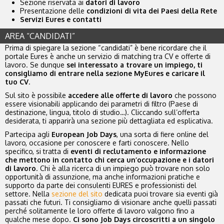
Sezione riservata ai
datori di lavoro
Presentazione delle
condizioni di vita dei Paesi della Rete
Servizi Eures e contatti
AREA “CANDIDATI”
Prima di spiegare la sezione “candidati” è bene ricordare che il
portale Eures è anche un servizio di matching tra CV e offerte di
lavoro. Se dunque
sei interessato a trovare un impiego, ti
consigliamo di entrare nella sezione MyEures e caricare il
tuo CV
.
Sul sito è possibile
accedere alle offerte di lavoro
che possono
essere visionabili applicando dei parametri di filtro (Paese di
destinazione, lingua, titolo di studio…). Cliccando sull’offerta
desiderata, ti apparirà una sezione più dettagliata ed esplicativa.
Partecipa agli
European Job Days
, una sorta di fiere online del
lavoro, occasione per conoscere e farti conoscere. Nello
specifico, si tratta di
eventi di reclutamento e informazione
che mettono in contatto chi cerca un’occupazione e i datori
di lavoro
. Chi è alla ricerca di un impiego può trovare non solo
opportunità di assunzione, ma anche informazioni pratiche e
supporto da parte dei consulenti EURES e professionisti del
settore. Nella
sezione del sito
dedicata puoi trovare sia eventi già
passati che futuri. Ti consigliamo di visionare anche quelli passati
perché solitamente le loro offerte di lavoro valgono fino a
qualche mese dopo.
Ci sono Job Days circoscritti a un singolo