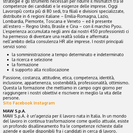
strategie e gli strumenti necessari per ridurre il mismatch tra le
competenze dei candidati e le esigenze delle imprese. Oggi
Lavoropiù conta più di 80 sedi, tra filiali e divisioni specializzate,
distribuite in 6 regioni italiane – Emilia-Romagna, Lazio,
Lombardia, Piemonte, Toscana e Veneto – ed è presente
all’estero – Regno Unito, Brasile e Cina – con il marchio Pyou.
L’esperienza accumulata negli anni dai nostri 450 professionisti ci
ha permesso di diventare una realtà solida e affermata
nell’ambito della consulenza HR alle imprese. I nostri principali
servizi sono:
la somministrazione a tempo determinato e indeterminato
la ricerca e selezione
la formazione
il supporto alla ricollocazione
Passione, costanza, attitudine, etica, competenza, identità,
inclusione, appartenenza, sostenibilità, professionalità, ottimismo.
Questa la formazione che mettiamo in campo ogni giorno per
raggiungere i nostri obiettivi e riscrivere in meglio la vita delle
persone.
Sito
Facebook
Instagram
MAW S.p.A.
MAW S.p.A. è un'agenzia per il lavoro nata in Italia. In un mondo
del lavoro in continua trasformazione come quello attuale, esiste
un profondo disallineamento fra le competenze richieste dalle
aziende e quelle disponibili fra i candidati in cerca di lavoro.