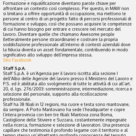
Formazione e riqualificazione diventano parole chiave per
affrontare un contesto così complesso. Per questo, in MAW non
si limitano a offrire opportunità di occupazione, ma mettono le
persone al centro di un progetto fatto di percorsi professionali di
formazione e sviluppo, così che possano acquisire le competenze
di cui hanno bisogno per entrare e crescere nel mercato del
lavoro. Diventare quelle che chiamano Awesome people
(letteralmente persone straordinarie) e costruire la propria
soddisfazione professionale all’interno di contesti aziendali dove
la fiducia diventa un asset fondamentale, contribuendo in modo
significativo allo sviluppo dell’impresa stessa.
Sito
Facebook
Staff S.p.A.
Staff S.p.A. è un’Agenzia per il lavoro iscritta alla sezione I
dell'Albo delle Agenzie del lavoro presso il Ministero del Lavoro e
P.S. ed è abilitata allo svolgimento di tutte le attività di cui all’art.
20, d. lgs. 276/2003: somministrazione, intermediazione, ricerca e
selezione del personale, supporto alla ricollocazione
professionale.
Staff ha 38 filiali in 12 regioni, ma cuore e testa sono mantovane,
da sempre. A Porto Mantovano ha sede l’headquarter e copre
l’intera provincia con ben tre filiali: Mantova zona Boma,
Castiglione delle Stiviere e Suzzara, costantemente impegnate
nella ricerca, formazione e selezione di lavoratori. Una presenza
capillare che testimonia il profondo legame con il territorio e al
tempo stesso un’altrettanto profonda conoscenza del tessuto