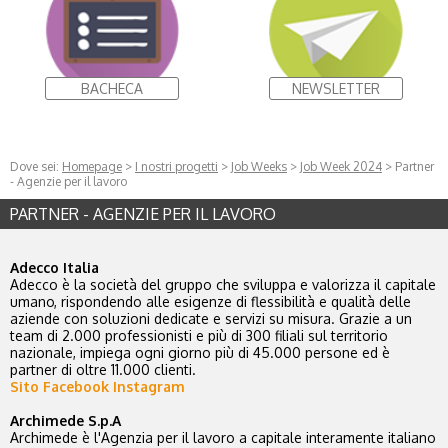
BACHECA
NEWSLETTER
Dove sei:
Homepage
>
I nostri progetti
>
Job Weeks
>
Job Week 2024
> Partner
- Agenzie per il lavoro
PARTNER - AGENZIE PER IL LAVORO
Adecco Italia
Adecco è la società del gruppo che sviluppa e valorizza il capitale
umano, rispondendo alle esigenze di flessibilità e qualità delle
aziende con soluzioni dedicate e servizi su misura. Grazie a un
team di 2.000 professionisti e più di 300 filiali sul territorio
nazionale, impiega ogni giorno più di 45.000 persone ed è
partner di oltre 11.000 clienti.
Sito
Facebook
Instagram
Archimede S.p.A
Archimede è l'Agenzia per il lavoro a capitale interamente italiano