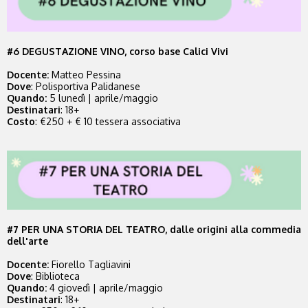
#6 DEGUSTAZIONE VINO, corso base Calici Vivi
Docente
:
Matteo Pessina
Dove
: Polisportiva Palidanese
Quando
:
5 lunedì | aprile/maggio
Destin
atari
: 18+
Costo
: €250 + € 10 tessera associativa
#7 PER UNA STORIA DEL TEATRO, dalle origini alla commedia
dell'arte
Docente
:
Fiorello Tagliavini
Dove
: Biblioteca
Quando
:
4 giovedì | aprile/maggio
Destin
atari
: 18+