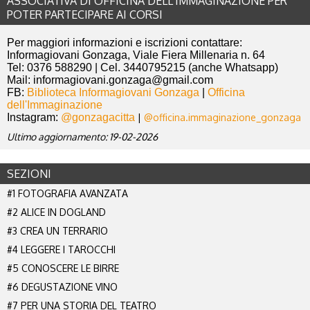
ASSOCIATIVA DI OFFICINA DELL'IMMAGINAZIONE PER
POTER PARTECIPARE AI CORSI
Per maggiori informazioni e iscrizioni contattare:
Informagiovani Gonzaga,
Viale Fiera Millenaria n. 64
Tel: 0376 588290 | Cel. 3440795215 (anche Whatsapp)
Mail: informagiovani.gonzaga@gmail.com
FB:
Biblioteca Informagiovani Gonzaga
|
Officina
dell'Immaginazione
Instagram:
@gonzagacitta
|
@officina.immaginazione_gonzaga
Ultimo aggiornamento: 19-02-2026
SEZIONI
#1 FOTOGRAFIA AVANZATA
#2 ALICE IN DOGLAND
#3 CREA UN TERRARIO
#4 LEGGERE I TAROCCHI
#5 CONOSCERE LE BIRRE
#6 DEGUSTAZIONE VINO
#7 PER UNA STORIA DEL TEATRO