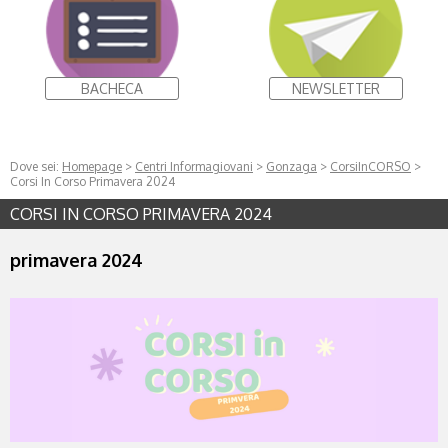
BACHECA
NEWSLETTER
Dove sei:
Homepage
>
Centri Informagiovani
>
Gonzaga
>
CorsiInCORSO
>
Corsi In Corso Primavera 2024
CORSI IN CORSO PRIMAVERA 2024
primavera 2024